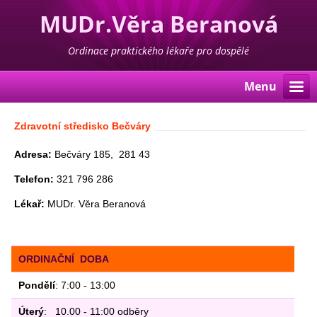
MUDr.Věra Beranová
Ordinace praktického lékaře pro dospělé
Menu
Zdravotní středisko Bečváry
Adresa:
Bečváry 185, 281 43
Telefon:
321 796 286
Lékař:
MUDr. Věra Beranová
ORDINAČNÍ DOBA
Pondělí
: 7:00 - 13:00
Úterý
: 10.00 - 11:00 odběry