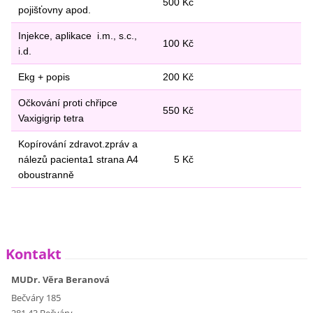
500 Kč
pojišťovny apod.
Injekce, aplikace i.m., s.c.,
100 Kč
i.d.
Ekg + popis
200 Kč
Očkování proti chřipce
550 Kč
Vaxigigrip tetra
Kopírování zdravot.zpráv a
nálezů pacienta1 strana A4
5 Kč
oboustranně
Kontakt
MUDr. Věra Beranová
Bečváry 185