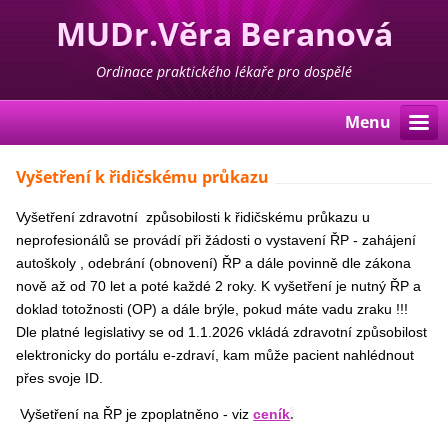
MUDr.Věra Beranová
Ordinace praktického lékaře pro dospělé
Menu
Vyšetření k řidičskému průkazu
Vyšetření zdravotní způsobilosti k řidičskému průkazu u
neprofesionálů se provádí při žádosti o vystavení ŘP - zahájení
autoškoly , odebrání (obnovení) ŘP a dále povinně dle zákona
nově až od 70 let a poté každé 2 roky. K vyšetření je nutný ŘP a
doklad totožnosti (OP) a dále brýle, pokud máte vadu zraku !!!
Dle platné legislativy se od 1.1.2026 vkládá zdravotní způsobilost
elektronicky do portálu e-zdraví, kam může pacient nahlédnout
přes svoje ID.
Vyšetření na ŘP je zpoplatněno - viz
ceník
.