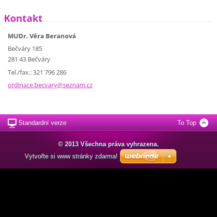
Kontakt
MUDr. Věra Beranová
Bečváry 185
281 43 Bečváry
Tel./fax.: 321 796 286
ordinace
.becvary
@seznam.
cz
Standardní verze
To Top
© 2013 Všechna práva vyhrazena.
Vytvořte si www stránky zdarma!